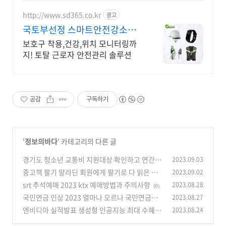
http://www.sd365.co.kr
광고
국토부선정 스마트안전강소기
업 합리적인 가격, 무료 컨설팅
보호구 착용,건강,위치 모니터링까
지! 토탈 근로자 안전관리 솔루션
공감
구독하기
'
정보의바다
' 카테고리의 다른 글
경기도 청소년 교통비 지원대상 확인하고 연간 1
2023.09.03
2만원 지원받자
중고책 팔기 알라딘 회원에게 팔기로 다 읽은 책
2023.09.02
(0)
정리하기
srt 추석예매 2023 ktx 예매방법과 주의사항
2023.08.28
(1)
(0)
국민연금 인상 2023 얼마나 오르나 국민연금개
2023.08.27
혁
엔비디아 실적발표 생성형 인공지능 최대 수혜주
2023.08.24
(1)
(0)