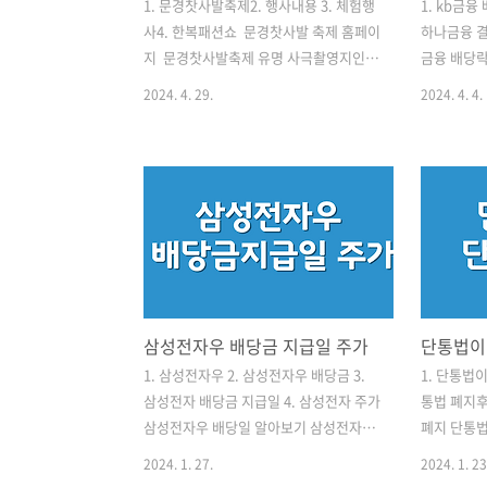
1. 문경찻사발축제2. 행사내용 3. 체험행
1. kb금융
사4. 한복패션쇼 문경찻사발 축제 홈페이
하나금융 결
지 문경찻사발축제 유명 사극촬영지인
금융 배당
문경새재 오픈세트장에서 색다른 전시와
일일은 2월
2024. 4. 29.
2024. 4. 4.
체험을 할 수 있는 문경찻사발축제가 개
배당기준일
최된다. 문경전통찻사발과 실용적 생활
바꾼 것은
자기, 그리고 커피다완까지 다양한 도자
좁혀 주주
기가 라인업되어 있다. 눈물의 여왕 용두
다. 국내 
리 촬영지로도 떠오르고 있는 경치좋은
로 하던 것
곳으로 유명세를 타고 있다. 가족들과 함
를 통해 결
께 볼 거리 즐길거리가 많으니 연휴를 이
12월 말에
용해 다양한 체험을 하시기 바란다. 행사
김없이 빠져
내용 전국축제 홈페이지 바로가기 ▶행
는데 배당
삼성전자우 배당금 지급일 주가
단통법이
사기간: 2024년 4월 27일~2024년 5월 6
러한 불편
일▶주소: 경상북도 문경시 새재로
보인다. k
1. 삼성전자우 2. 삼성전자우 배당금 3.
1. 단통법이
932▶입장료: 무료(체험비 별도)▶주최:
2024년 3
삼성전자 배당금 지급일 4. 삼성전자 주가
통법 폐지후
문경시, 문경관광진흥공단▶전시행사:
일로 마지막
삼성전자우 배당일 알아보기 삼성전자우
폐지 단통
국제작가 교류전, 도자기 명품전, 찻사..
다. 배당기
삼성전자는 보통주와 우선주로 시장에 상
수익 개선법
2024. 1. 27.
2024. 1. 23
장되어 있다. 기업의 주요 경영 사항에 대
1일 시행된