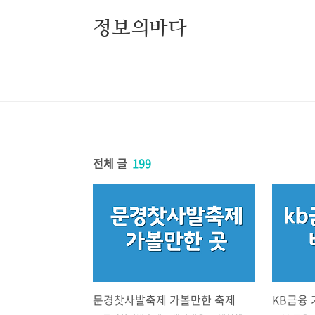
본문 바로가기
정보의바다
전체 글
199
문경찻사발축제 가볼만한 축제