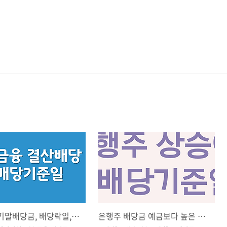
KB금융 기말배당금, 배당락일,하나금융 결산배당
은행주 배당금 예금보다 높은 이유