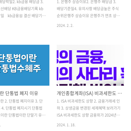
 배당락일2. kb금융 배당금 3.
1. 은행주 상승이유2. 은행주 배당금 3.
산배당 KB금융배당기록 kb
배당기준일4. 유의사항 배당금높은 주식
락일 kb금융읭 결산 배당기준
순위은행주 상승이유 은행주가 연초 상승
 29일이었다. 12월 말에 하던
세를 이어가고 있다. 실적이 좋음에도 불
2024. 2. 2.
을 올해부터 주주총회를 통해
구하고 저평가되었다가 최근 분기배당을
 배당기준일과 배당일의 간극을
이어가며 주식시장을 이끌고 있다 하나
가치를 손실하지 않기위함이
금융의 경우 11.7%로 상승하며 다시 한
금융권들이 연말을 결산배당일
번 배당최강자임을 입증했다 연 7% 넘는
과 다르게 올해부터 주주총회
배당금을 받기위해 은행주를 선택하는 경
정하는 추세로 변경됐다. 기존
우가 많은데 현재 정기예금 금리가 3~4%
 배당락일이 지나면 주가가 어
인 것을 감안하면 예금보다 좋은 선택인
 기존 투자자들의 원성이 컸
듯하다. 배당금뿐 아닌 은행주의 주가 상
기준일과 배당일이 멀지않아 이
승분까지 따지면 더 매력적으로 보인
란 단통법 폐지 이유
개인종합계좌(ISA) 비과세한도 상향 금투세폐지
함은 어느정도 해소될 것으로
다 은행주 배당금 하나금융지주의 배
b금융의 분기배당 기준일은
당금은 3,350원으로 배당수익률은 8.7%
란 2. 단통법 폐지이유 3. 단
1. ISA 비과세한도 상향 2. 금융거래세 인
월 31일이다.배당락일이 3월 28
로 가장 높았다. 그 다음이 KB 금융지주
 4. 단통법 폐지시기 단통법
하 3. 상생금융 변경된 세제혜택 보러가기
 매수는 3월 27일이되겠
인데 배당금은 2,950원이고 배당수익률
법이란 단통법이란 단말기 유통
ISA 비과세한도 상향 금융위가 2024년
준일이 조금 어려운데..
은 6.25%이다 신한금융지주..
이라고도 하며 2014년 10월
업무보고에서 상생금융을 강조하며 ISA
.
2024. 1. 18.
 통신사업법이다. 본래의 목적
(개인종합계좌)의 비과세 한도를 확대했